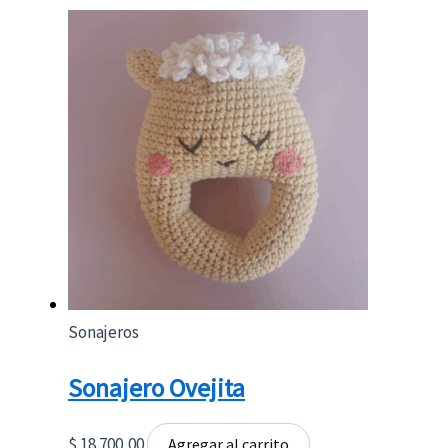
Sonajeros
Sonajero Ovejita
$
18.700,00
Agregar al carrito