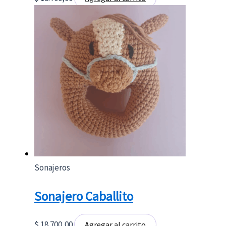
Sonajeros
Sonajero Caballito
$
18.700,00
Agregar al carrito