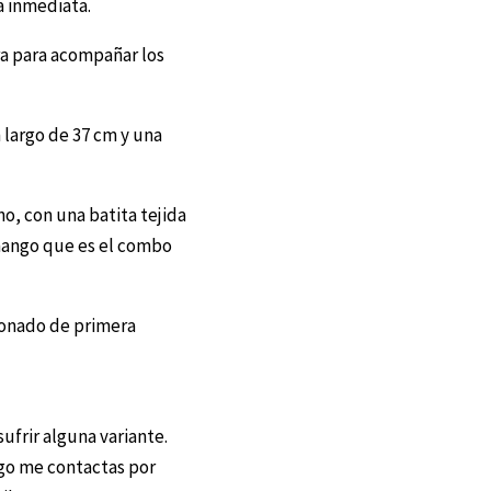
a inmediata.
a para acompañar los
 largo de 37 cm y una
o, con una batita tejida
mango que es el combo
iconado de primera
frir alguna variante.
ego me contactas por